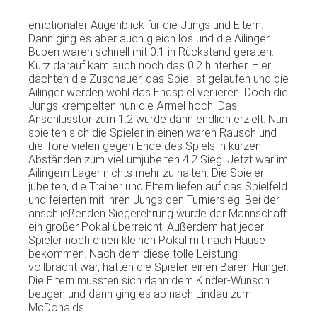
emotionaler
Augenblick
für
die
Jungs
und
Eltern
.
Dann
ging
es
aber
auch
gleich
los und die
Ailinger
Buben
waren
schnell
mit
0:1 in
Rückstand
geraten
.
Kurz
darauf
kam
auch
noch
das
0:2
hinterher
.
Hier
dachten
die
Zuschauer
,
das
Spiel
ist
gelaufen
und die
Ailinger
werden
wohl
das
Endspiel
verlieren
.
Doch
die
Jungs
krempelten
nun die
Ärmel
hoch
. Das
Anschlusstor
zum
1:2
wurde
dann
endlich
erzielt
. Nun
spielten
sich
die
Spieler
in
einen
waren
Rausch und
die Tore
vielen
gegen
Ende
des Spiels in
kurzen
Abständen
zum
viel
umjubelten
4:2
Sieg
.
Jetzt
war
im
Ailingern
Lager
nichts
mehr
zu
halten
. Die
Spieler
jubelten
, die Trainer und
Eltern
liefen
auf
das
Spielfeld
und
feierten
mit
ihren
Jungs
den
Turniersieg
.
Bei
der
anschließenden
Siegerehrung
wurde
der
Mannschaft
ein
großer
Pokal
überreicht
.
Außerdem
hat
jeder
Spieler
noch
einen
kleinen
Pokal
mit
nach
Hause
bekommen
.
Nach
dem
diese
tolle
Leistung
vollbracht
war,
hatten
die
Spieler
einen
Bären-Hunger
.
Die
Eltern
mussten
sich
dann
dem
Kinder-Wunsch
beugen
und
dann
ging
es
ab
nach
Lindau
zum
McDonalds.