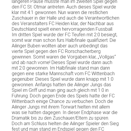
längeren
Pause
musste
man
im
zweiten
Spiel
gegen
den FC St.
Otmar
antreten
.
Auch
dieses
Spiel
wurde
klar
mit
4:1
gewonnen
. Nun
waren
die
restlichen
Zuschauer
in
der
Halle und
auch
die
Verantwortlichen
des
Veranstalters
FC
Heiden
klar
,
der
Nachbar
aus
Deutschland
spielt
einen
hervorragenden
Fussball
.
Im
dritten
Spiel
wurde
der
FC
Teufen
mit
2:0
besiegt
,
somit
war man
schon
fürs
Halbfinale
qualifiziert
. Die
Ailinger
Buben
wollten
aber
auch
unbedingt
das
vierte
Spiel
gegen
den FC
Rorschacherberg
gewinnen
.
Somit
waren
die
Vorgaben
klar
,
„Vollgas“
und
ab
nach
vorne
!
Dieses
Spiel
wurde
dann
auch
mit
2:0
gewonnen
.
Im
Halbfinale
stand man
dann
gegen
eine
starke
Mannschaft
vom
FC
Wittenbach
gegenüber
.
Dieses
Spiel
wurde
dann
knapp
mit
1:0
gewonnen
.
Anfangs
hatten
die
Ailinger
Jungs
das
Spiel
im
Griff
und man
ging
auch
gleich
mit
1:0 in
Führung
.
Doch
gegen
Ende
des Spiels
hatte
der
FC
Wittenbach
einige
Chance
zu
verbuchen
.
Doch
die
Ailinger
Jungs
mit
ihrem
Torwart
hielten
mit
allem
was
sie
hatten
dagegen
. In
dieser
Endphase
war die
Dramatik
bis
zu
den
Zuschauer
/
Eltern
zu
spüren
.
Doch
am
Schluss
hielten
die
Ailinger
Spieler
den
Sieg
fest und man stand
im
Endspiel
gegen
den FC