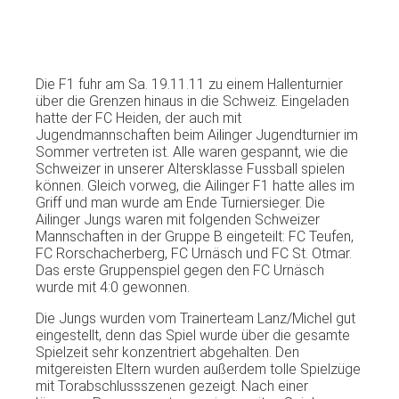
Die
F1
fuhr
am Sa. 19.11.11
zu
einem
Hallenturnier
über
die
Grenzen
hinaus
in die
Schweiz
.
Eingeladen
hatte
der
FC
Heiden
,
der
auch
mit
Jugendmannschaften
beim
Ailinger
Jugendturnier
im
Sommer
vertreten
ist
.
Alle
waren
gespannt
,
wie
die
Schweizer
in
unserer
Altersklasse
Fussball
spielen
können
.
Gleich
vorweg
, die
Ailinger
F1
hatte
alles
im
Griff
und man
wurde
am
Ende
Turniersieger
. Die
Ailinger
Jungs
waren
mit
folgenden
Schweizer
Mannschaften
in
der
Gruppe
B
eingeteilt
: FC
Teufen
,
FC
Rorschacherberg
, FC
Urnäsch
und FC St.
Otmar
.
Das
erste
Gruppenspiel
gegen
den FC
Urnäsch
wurde
mit
4:0
gewonnen
.
Die
Jungs
wurden
vom
Trainerteam
Lanz
/Michel gut
eingestellt
,
denn
das
Spiel
wurde
über
die
gesamte
Spielzeit
sehr
konzentriert
abgehalten
. Den
mitgereisten
Eltern
wurden
außerdem
tolle
Spielzüge
mit
Torabschlussszenen
gezeigt
.
Nach
einer