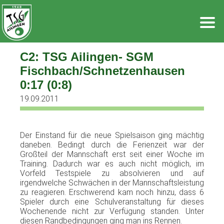
Zum
Inhalt
springen
C2: TSG Ailingen- SGM
Fischbach/Schnetzenhausen
0:17 (0:8)
19.09.2011
Der
Einstand
für
die
neue
Spielsaison
ging
mächtig
daneben
.
Bedingt
durch
die
Ferienzeit
war
der
Großteil
der
Mannschaft
erst
seit
einer
Woche
im
Training.
Dadurch
war
es
auch
nicht
möglich
,
im
Vorfeld
Testspiele
zu
absolvieren
und
auf
irgendwelche
Schwächen
in
der
Mannschaftsleistung
zu
reagieren
.
Erschwerend
kam
noch
hinzu
,
dass
6
Spieler
durch
eine
Schulveranstaltung
für
dieses
Wochenende
nicht
zur
Verfügung
standen
.
Unter
diesen
Randbedingungen
ging
man ins
Rennen
.