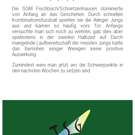
Die
SGM
Fischbach
/
Schnetzenhausen
dominierte
von
Anfang
an
das
Geschehen
.
Durch
schnellen
Kombinationsfussball
spielten
sie
die
Ailinger
Jungs
aus
und
kamen
so
häufig
vors
Tor.
Anfangs
versuchte
man
sich
noch
zu
wehren
, gab dies
aber
spätestens
in
der
zweiten
Halbzeit
auf
.
Durch
mangelnde
Laufbereitschaft
der
meisten
Jungs
hatte
das
Bemühen
einiger
Wenigen
keine
positive
Auswirkung
.
Zumindest
weis
man
jetzt
,
wo
die
Schwerpunkte
in
den
nächsten
Wochen
zu
setzen
sind
.