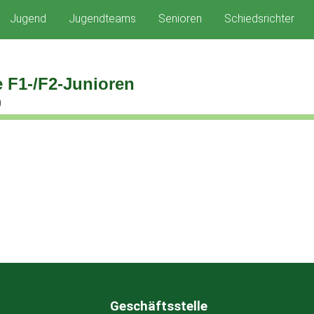
Jugend
Jugendteams
Senioren
Schiedsrichter
 F1-/F2-Junioren
0
Geschäftsstelle