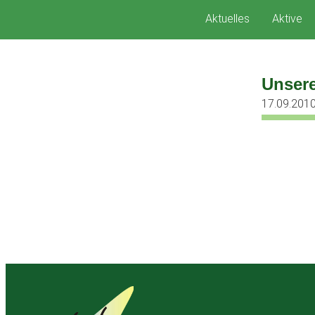
Zum
Aktuelles
Aktive
Inhalt
springen
Unsere
17.09.201