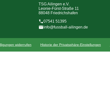
TSG Ailingen e.V.
Leonie-Fürst-Straße 11
88048 Friedrichshafen
07541 51395
info@fussball-ailingen.de
lligungen widerrufen
Historie der Privatsphäre-Einstellungen