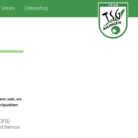
Verein
Onlineshop
ens
sein
,
wo
ichpunkten
DFB
)
rd
hiervon