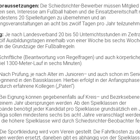
oraussetzungen
:
Die
Schiedsrichter-Bewerber
müssen
Mitglied
ein
sein
,
Interesse
am
Fußball
haben
und die
Einsatzbereitschaft
destens
20
Spielleitungen
zu
übernehmen
und an
ungsveranstaltungen
an
acht
bis
zwölf
Tagen
pro
Jahr
teilzuneh
g
:
Je
nach
Landesverband
20
bis
50
Unterrichtsstunden
im
Zeitr
ölf
Ausbildungstagen
innerhalb
von
einer
Woche
bis
sechs
Woch
in die
Grundzüge
der
Fußballregeln
.
Schriftliche
(
Beantwortung
von
Regelfragen
) und
auch
körperlich
iel
1300-Meter-Lauf
in
sechs
Minuten
).
Nach
Prüfung
, je
nach
Alter
im
Junioren
– und
auch
schon
im
Seni
ginnend
in den
Basisklassen
.
Hierbei
erfolgt
in
der
Anfangsphase
durch
erfahrene
Kollegen
(„Paten“).
Bei
Eignung
können
gegebenenfalls
auf
Kreis
– und
Bezirksebene
einem
Jahr
übersprungen
werden
.
Ab
den
Spielklassen
der
bände
benötigt
jeder
Kandidat
pro
Spielklasse
grundsätzlich
ein
liga
sollen
mindestens
sechs
bis
acht
Jahre
veranschlagt
werde
die
höhere
Spielklasse
wird
durch
Schiedsrichter-Beobachter
fe
Die
Sportkleidung
wird
vom
Verein
gestellt
. Die
Fahrtkosten
zu
d
gen
werden
ersetzt
,
daneben
gibt
es
abhängig
von
der
Spielklas