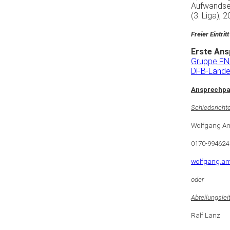
Aufwandse
(3.
Liga
), 
Freier Eintrit
Erste
Ans
Gruppe FN
DFB-Lande
Ansprechpar
Schiedsricht
Wolfgang 
0170-994624
wolfgang.am
oder
A
bteilungslei
Ralf Lanz