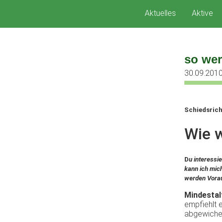
Zum
Aktuelles
Aktive
Inhalt
springen
so wer
30.09.201
Schiedsric
Wie
D
u
interessie
kann
ich
mic
werden
Vora
Mindestal
empfiehlt
e
abgewich