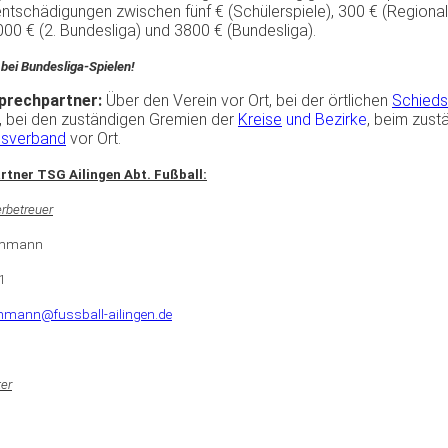
ntschädigungen
zwischen
fünf
€ (
Schülerspiele
), 300 € (
Regional
2000 € (2.
Bundesliga
) und 3800 € (
Bundesliga
).
t bei Bundesliga-Spielen!
prechpartner
:
Über
den
Verein
vor
Ort,
bei
der
örtlichen
Schiedsr
,
bei
den
zuständigen
Gremien
der
Kreise
und
Bezirke
,
beim
zust
sverband
vor
Ort.
tner TSG Ailingen Abt. Fußball:
erbetreuer
Ammann
1
mann@fussball-ailingen.de
ter