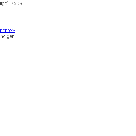
liga
), 750 €
ichter-
ändigen