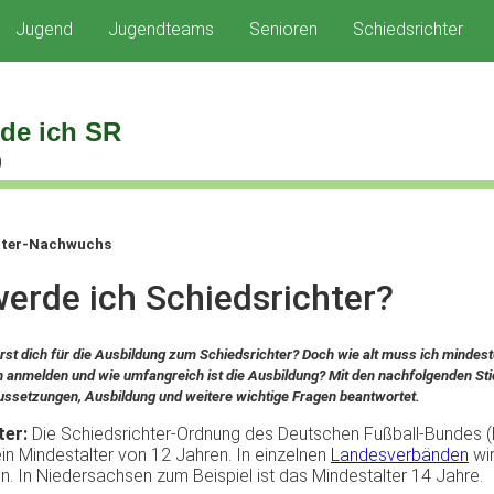
Jugend
Jugendteams
Senioren
Schiedsrichter
de ich SR
0
hter-Nachwuchs
werde
ich
Schiedsrichter
?
rst
dich
für
die
Ausbildung
zum
Schiedsrichter
?
Doch
wie
alt muss
ich
mindest
h
anmelden
und
wie
umfangreich
ist
die
Ausbildung
?
Mit
den
nachfolgenden
St
ussetzungen
,
Ausbildung
und
weitere
wichtige
Fragen
beantwortet
.
ter
:
Die
Schiedsrichter-Ordnung
des
Deutschen
Fußball-Bundes
(
in
Mindestalter
von 12
Jahren
. In
einzelnen
Landesverbänden
wi
en
. In
Niedersachsen
zum
Beispiel
ist
das
Mindestalter
14
Jahre
.