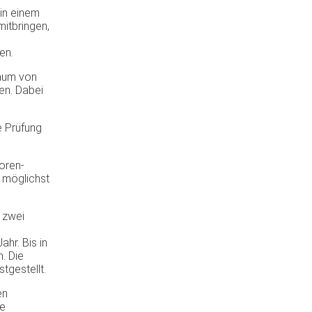
in
einem
mitbringen
,
men
.
aum
von
en
.
Dabei
e
Prüfung
oren-
möglichst
zwei
Jahr
.
Bis
in
n
. Die
stgestellt
.
en
se