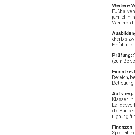
Weitere
V
Fußballver
jährlich
min
Weiterbild
Ausbildun
drei
bis
zw
Einführung
Prüfung
:
(
zum
Beisp
Einsätze
:
Bereich
,
be
Betreuung
Aufstieg
:
Klassen
in
Landesver
die
Bundes
Eignung
für
Finanzen
:
Spielleitun