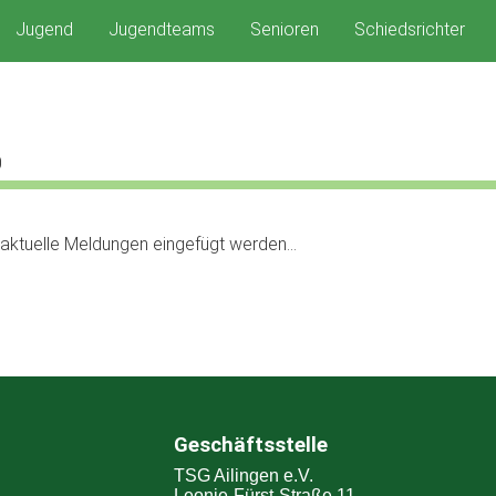
Jugend
Jugendteams
Senioren
Schiedsrichter
0
n aktuelle Meldungen eingefügt werden…
Geschäftsstelle
TSG Ailingen e.V.
Leonie-Fürst-Straße 11