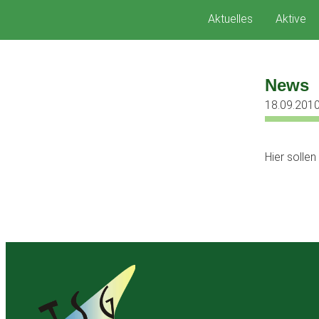
Zum
Aktuelles
Aktive
Inhalt
springen
News
18.09.201
Hier solle