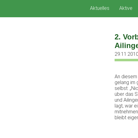
Zum
Aktuelles
Aktive
Inhalt
springen
2. Vor
Ailing
29.11.201
An diesem 
gelang im 
selbst: „Ni
über das S
und Ailinge
lagt, war 
mitnehmen 
bleibt eige