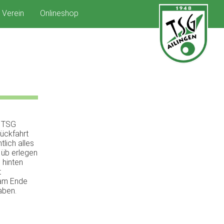
Verein
Onlineshop
r TSG
Rückfahrt
tlich alles
 üb erlegen
 hinten
t
 am Ende
aben.