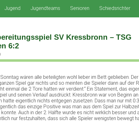
Jugend
Jugendteams
Senioren
Schiedsrichter
bereitungsspiel SV Kressbronn – TSG
en 6:2
0
Sonntag wären alle beteiligten wohl lieber im Bett geblieben. De
ganzen Spiel gar nichts und so meinten die Spieler dann auf der 
cht einmal die 2 Tore hatten wir verdient.“ Ein Statement, das eigen
piel und seinen Verlauf ausdrückt. Kressbronn war von Beginn an
n hatte eigentlich nichts entgegen zusetzen. Dass man nur mit 0:3
eigentlich das einzige Positive was man aus dem Spiel zur Halbzei
konnte. Auch in der 2. Hälfte wurde es nicht wirklich besser und
ntlich nur festzuhalten, dass sich alle Spieler wenigsten bewegt h