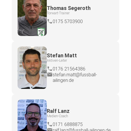
Thomas Segeroth
Torwart-Trainer
0175 5703900
Stefan Matt
Aktiven-Leiter
0176 21564386
stefan.matt@fussball-
ailingen.de
Ralf Lanz
Medien-Coach
0171 6888875
ralf.lanz@fussball-ailingen.de