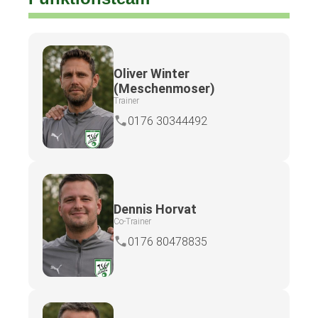
Oliver Winter
(Meschenmoser)
Trainer
0176 30344492
Dennis Horvat
Co-Trainer
0176 80478835