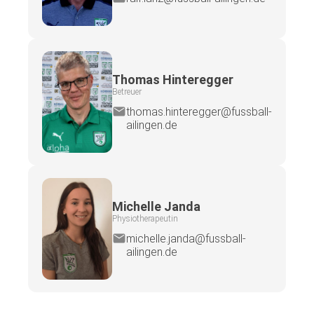
Thomas Hinteregger
Betreuer
thomas.hinteregger@fussball-
ailingen.de
Michelle Janda
Physiotherapeutin
michelle.janda@fussball-
ailingen.de